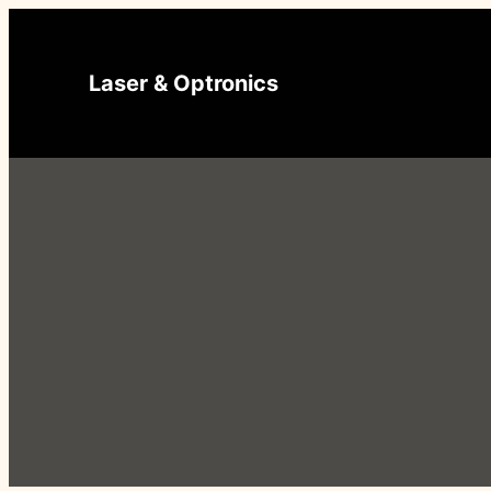
Ga
naar
Laser & Optronics
de
inhoud