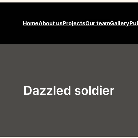
Home
About us
Projects
Our team
Gallery
Pub
Dazzled soldier