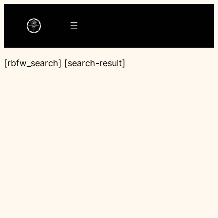
Ga
naar
de
inhoud
[rbfw_search] [search-result]